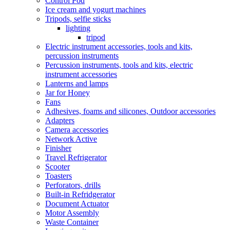
Control Pod
Ice cream and yogurt machines
Tripods, selfie sticks
lighting
tripod
Electric instrument accessories, tools and kits,
percussion instruments
Percussion instruments, tools and kits, electric
instrument accessories
Lanterns and lamps
Jar for Honey
Fans
Adhesives, foams and silicones, Outdoor accessories
Adapters
Camera accessories
Network Active
Finisher
Travel Refrigerator
Scooter
Toasters
Perforators, drills
Built-in Refridgerator
Document Actuator
Motor Assembly
Waste Container