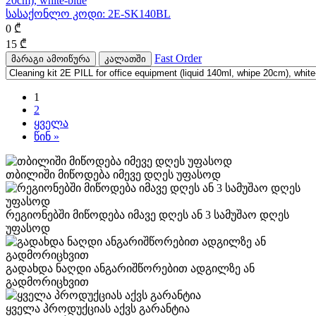
20cm), white-blue
სასაქონლო კოდი:
2E-SK140BL
0
₾
15
₾
Fast Order
მარაგი ამოიწურა
კალათში
1
2
ყველა
წინ »
თბილიში მიწოდება იმევე დღეს უფასოდ
რეგიონებში მიწოდება იმავე დღეს ან 3 სამუშაო დღეს
უფასოდ
გადახდა ნაღდი ანგარიშწორებით ადგილზე ან
გადმორიცხვით
ყველა პროდუქციას აქვს გარანტია