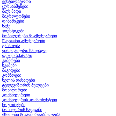
ვენტილატორი
ყურსასმენები
მაუს პადი
მიკროფონები
დინამიკები
საჭე
ჯოესტიკები
მობილურები & აქსესუარები
Playstation აქსესუარები
განათება
ვირტუალური სათვალე
ფოტო აპარატი
კამერები
სკამები
მაგიდები
კომბოები
ხელის დასადები
ტელევიზორის პულტები
მონიტორები
კომპიუტერები
კომპიუტერის კომპონენტები
ნოუთბუქები
მონიტორის სადგამი
ქსელები & კავშირგაბმულობა