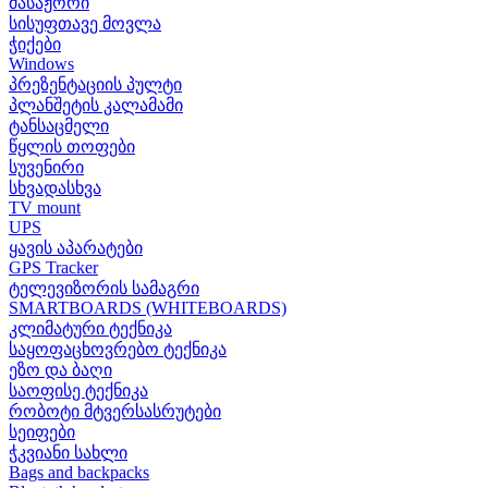
მასაჟორი
სისუფთავე მოვლა
ჭიქები
Windows
პრეზენტაციის პულტი
პლანშეტის კალამამი
ტანსაცმელი
წყლის თოფები
სუვენირი
სხვადასხვა
TV mount
UPS
ყავის აპარატები
GPS Tracker
ტელევიზორის სამაგრი
SMARTBOARDS (WHITEBOARDS)
კლიმატური ტექნიკა
საყოფაცხოვრებო ტექნიკა
ეზო და ბაღი
საოფისე ტექნიკა
რობოტი მტვერსასრუტები
სეიფები
ჭკვიანი სახლი
Bags and backpacks