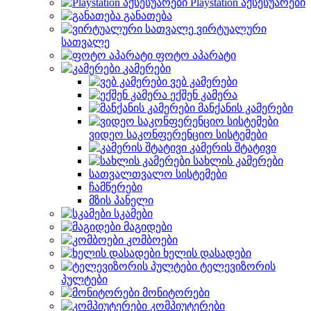
Playstation აქსესუარები
განათება
ვირტუალური
სათვალე
ფოტო აპარატი
კამერები
ვებ კამერები
ექშენ კამერა
მანქანის კამერები
ვიდეო საკონფერენციო სისტემები
კამერის შტატივი
სახლის კამერები
სათვალთვალო სისტემები
ჩამწერები
მზის პანელი
სკამები
მაგიდები
კომბოები
ხელის დასადები
ტელევიზორის
პულტები
მონიტორები
კომპიუტერები