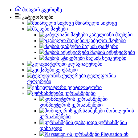
მთავარ გვერდზე
კატეგორიები
მხიარული სივრცე
მაუსები
კაბელიანი მაუსები
უკაბელო მაუსები
მაუსის დამჭერი
მაუსის აქსესუარები
მაუსის სტიკერები
კლავიატურები
კეიქაპები
ტელეფონის
ქულერები
ვენტილატორი
ყურსასმენები
კომპიუტერის ყურსასმენები
მობილურის
ყურსასმენები
ყურსასმენის
დასაკიდი
Playstation-ის