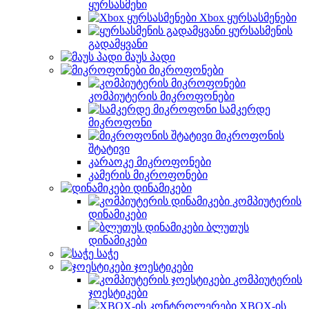
ყურსასმენი
Xbox ყურსასმენები
ყურსასმენის
გადამყვანი
მაუს პადი
მიკროფონები
კომპიუტერის მიკროფონები
სამკერდე
მიკროფონი
მიკროფონის
შტატივი
კარაოკე მიკროფონები
კამერის მიკროფონები
დინამიკები
კომპიუტერის
დინამიკები
ბლუთუს
დინამიკები
საჭე
ჯოესტიკები
კომპიუტერის
ჯოესტიკები
XBOX-ის