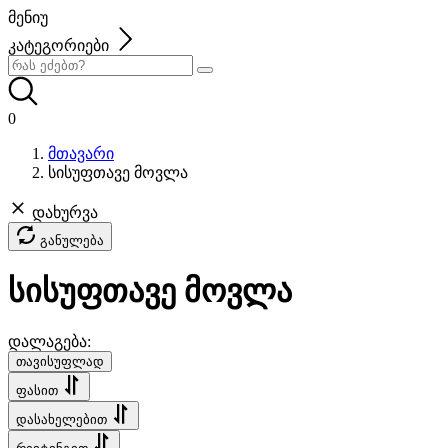
მენიუ
კატეგორიები
0
მთავარი
სისუფთავე მოვლა
დახურვა
განულება
სისუფთავე მოვლა
დალაგება:
თავისუფლად
ფასით
დასახელებით