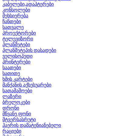
კაბელები,ადაპტერები
კონსოლები
მეხსიერება
ჩანთები
სათვალე
პროექტორები
ტელევიზორი
პლანშეტები
პლანშეტეპის დასადები
ველისოპედი
პრინტერები
საათები
სათითე
ხმის კარტები
მანქანის აქსესუარები
სათამაშოები
ლაზერი
ბრელოკები
დრონი
მწვანე ფონი
მტვერსასრუტი
ჰაერის დამატენიანებელი
რაციები