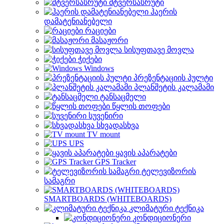
მტვერსასრუტი
ჰაერის
დამატენიანებელი
რაციები
მასაჟორი
სისუფთავე მოვლა
ჭიქები
Windows
პრეზენტაციის პულტი
პლანშეტის კალამამი
ტანსაცმელი
წყლის თოფები
სუვენირი
სხვადასხვა
TV mount
UPS
ყავის აპარატები
GPS Tracker
ტელევიზორის
სამაგრი
SMARTBOARDS (WHITEBOARDS)
კლიმატური ტექნიკა
კონდიციონერი