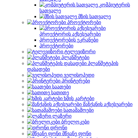
კომპიუტერის
სათვალე
მზის სათვალე
პროექტორები
პროექტორის აქსესუარები
პროექტორების ეკრანები
პროექტორები
ტელევიზორი
პლანშეტები
პლანშეტეპის
დასადები
ველისოპედი
პრინტერები
საათები
სათითე
ხმის კარტები
მანქანის აქსესუარები
სათამაშოები
ლაზერი
ბრელოკები
დრონი
მწვანე ფონი