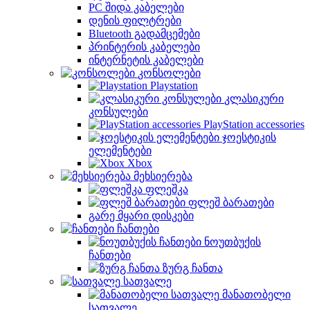
PC შიდა კაბელები
დენის ფილტრები
Bluetooth გადამცემები
პრინტერის კაბელები
ინტერნეტის კაბელები
კონსოლები
Playstation
კლასიკური
კონსულები
PlayStation accessories
ჯოესტიკის
ელემენტები
Xbox
მეხსიერება
ფლეშკა
ფლეშ ბარათები
გარე მყარი დისკები
ჩანთები
ნოუთბუქის
ჩანთები
ზურგ ჩანთა
სათვალე
მანათობელი
სათვალე