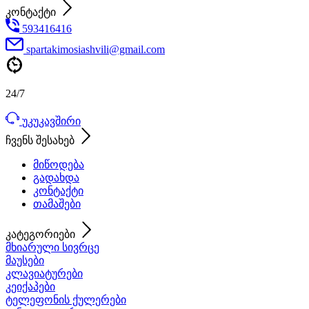
კონტაქტი
593416416
spartakimosiashvili@gmail.com
24/7
უკუკავშირი
ჩვენს შესახებ
მიწოდება
გადახდა
კონტაქტი
თამაშები
კატეგორიები
მხიარული სივრცე
მაუსები
კლავიატურები
კეიქაპები
ტელეფონის ქულერები