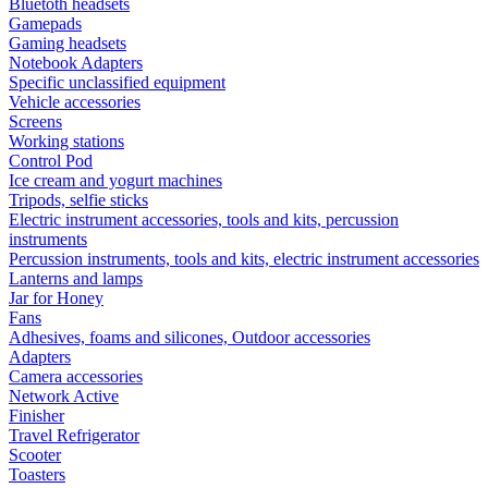
Bluetoth headsets
Gamepads
Gaming headsets
Notebook Adapters
Specific unclassified equipment
Vehicle accessories
Screens
Working stations
Control Pod
Ice cream and yogurt machines
Tripods, selfie sticks
Electric instrument accessories, tools and kits, percussion
instruments
Percussion instruments, tools and kits, electric instrument accessories
Lanterns and lamps
Jar for Honey
Fans
Adhesives, foams and silicones, Outdoor accessories
Adapters
Camera accessories
Network Active
Finisher
Travel Refrigerator
Scooter
Toasters