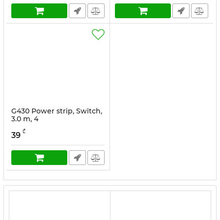
G430 Power strip, Switch,
3.0 m, 4
₾
39