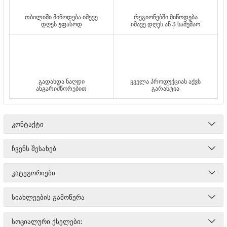
თბილიში მიწოდება იმევე
რეგიონებში მიწოდება
დღეს უფასოდ
იმავე დღეს ან 3 სამუშაო
დღეს უფასოდ
გადახდა ნაღდი
ყველა პროდუქციას აქვს
ანგარიშწორებით
გარანტია
ადგილზე ან
გადმორიცხვით
ᲙᲝᲜᲢᲐᲥᲢᲘ
ᲩᲕᲔᲜᲡ ᲨᲔᲡᲐᲮᲔᲑ
ᲙᲐᲢᲔᲒᲝᲠᲘᲔᲑᲘ
ᲡᲘᲐᲮᲚᲔᲔᲑᲘᲡ ᲒᲐᲛᲝᲬᲔᲠᲐ
ᲡᲝᲪᲘᲐᲚᲣᲠᲘ ᲥᲡᲔᲚᲔᲑᲘ: