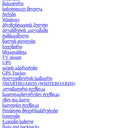
მასაჟორი
სისუფთავე მოვლა
ჭიქები
Windows
პრეზენტაციის პულტი
პლანშეტის კალამამი
ტანსაცმელი
წყლის თოფები
სუვენირი
სხვადასხვა
TV mount
UPS
ყავის აპარატები
GPS Tracker
ტელევიზორის სამაგრი
SMARTBOARDS (WHITEBOARDS)
კლიმატური ტექნიკა
საყოფაცხოვრებო ტექნიკა
ეზო და ბაღი
საოფისე ტექნიკა
რობოტი მტვერსასრუტები
სეიფები
ჭკვიანი სახლი
Bags and backpacks