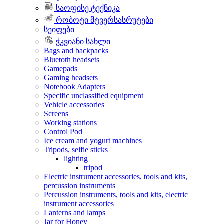
საოფისე ტექნიკა
რობოტი მტვერსასრუტები
სეიფები
ჭკვიანი სახლი
Bags and backpacks
Bluetoth headsets
Gamepads
Gaming headsets
Notebook Adapters
Specific unclassified equipment
Vehicle accessories
Screens
Working stations
Control Pod
Ice cream and yogurt machines
Tripods, selfie sticks
lighting
tripod
Electric instrument accessories, tools and kits,
percussion instruments
Percussion instruments, tools and kits, electric
instrument accessories
Lanterns and lamps
Jar for Honey