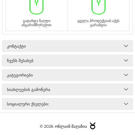
გადახდა ნაღდი
ყველა პროდუქციას აქვს
ანგარიშწორებით
გარანტია
ადგილზე ან
გადმორიცხვით
ᲙᲝᲜᲢᲐᲥᲢᲘ
ᲩᲕᲔᲜᲡ ᲨᲔᲡᲐᲮᲔᲑ
ᲙᲐᲢᲔᲒᲝᲠᲘᲔᲑᲘ
ᲡᲘᲐᲮᲚᲔᲔᲑᲘᲡ ᲒᲐᲛᲝᲬᲔᲠᲐ
ᲡᲝᲪᲘᲐᲚᲣᲠᲘ ᲥᲡᲔᲚᲔᲑᲘ:
© 2026
ონლაინ მაღაზია