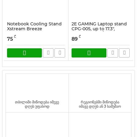
Notebook Cooling Stand
2E GAMING Laptop stand
Xstream Breeze
CPG-005, up to 17.3",
2xUSB-A, LCD/phone
სასაქონლო კოდი:
17805
₾
₾
holder, RGB, black
75
89
სასაქონლო კოდი:
2E-CPG-005
თბილიში მიწოდება იმევე
რეგიონებში მიწოდება
დღეს უფასოდ
იმავე დღეს ან 3 სამუშაო
დღეს უფასოდ