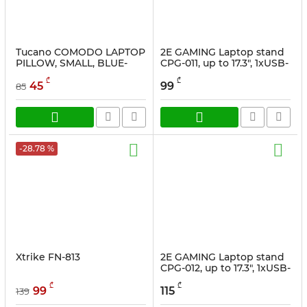
Tucano COMODO LAPTOP
2E GAMING Laptop stand
PILLOW, SMALL, BLUE-
CPG-011, up to 17.3", 1xUSB-
GREY
A, 1xUSB-C, LCD, RGB,
₾
₾
black
45
99
85
სასაქონლო კოდი:
MA-LDCOM-S-
GB
სასაქონლო კოდი:
2E-CPG-011
-28.78 %
Xtrike FN-813
2E GAMING Laptop stand
CPG-012, up to 17.3", 1xUSB-
A, 1xUSB-C,
₾
₾
LCD/semiconductor
99
115
139
cooling pad, RGB, black