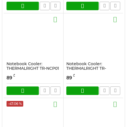
Notebook Cooler:
Notebook Cooler:
THERMALRIGHT TR-NCP01
THERMALRIGHT TR-
Notebook Cooling Stand
NCP01B Notebook
₾
₾
Silver
Cooling Stand Black
89
89
სასაქონლო კოდი:
13529
სასაქონლო კოდი:
13528
-47.06 %