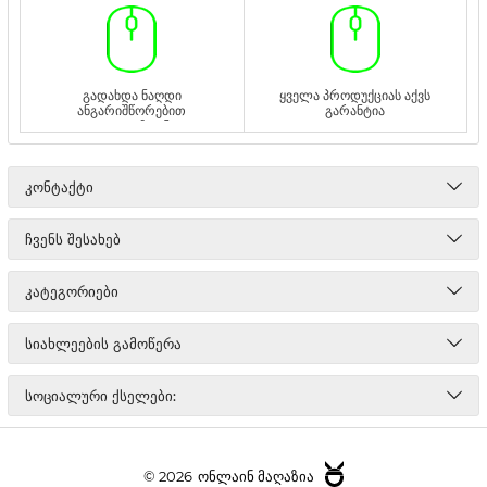
გადახდა ნაღდი
ყველა პროდუქციას აქვს
ანგარიშწორებით
გარანტია
ადგილზე ან
გადმორიცხვით
ᲙᲝᲜᲢᲐᲥᲢᲘ
ᲩᲕᲔᲜᲡ ᲨᲔᲡᲐᲮᲔᲑ
ᲙᲐᲢᲔᲒᲝᲠᲘᲔᲑᲘ
ᲡᲘᲐᲮᲚᲔᲔᲑᲘᲡ ᲒᲐᲛᲝᲬᲔᲠᲐ
ᲡᲝᲪᲘᲐᲚᲣᲠᲘ ᲥᲡᲔᲚᲔᲑᲘ:
© 2026
ონლაინ მაღაზია