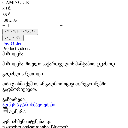
GAMING.GE
89
₾
55
₾
-38.2 %
−
+
არ არის მარაგში
კალათში
Fast Order
Product videos:
მიწოდება
მიწოდება მთელი საქართველოს მაშტაბით უფასოდ
გადახდის მეთოდი
თბილისში ქეშით ან გადმორიცხვით,რეგიონებში
გადმორიცხვით.
გაზიარება:
აღწერა
გამოხმაურებები
აღწერა
ყურსასმენი იტენება: კი
უსადენო ინტერფეისი: Bluetooth