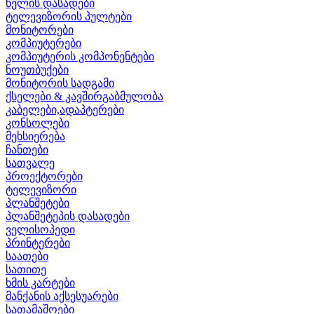
ხელის დასადები
ტელევიზორის პულტები
მონიტორები
კომპიუტერები
კომპიუტერის კომპონენტები
ნოუთბუქები
მონიტორის სადგამი
ქსელები & კავშირგაბმულობა
კაბელები,ადაპტერები
კონსოლები
მეხსიერება
ჩანთები
სათვალე
პროექტორები
ტელევიზორი
პლანშეტები
პლანშეტეპის დასადები
ველისოპედი
პრინტერები
საათები
სათითე
ხმის კარტები
მანქანის აქსესუარები
სათამაშოები