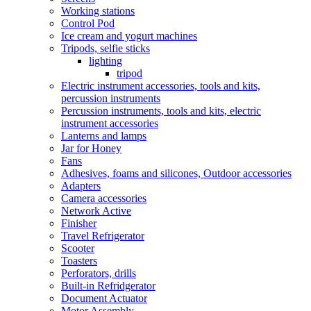
Working stations
Control Pod
Ice cream and yogurt machines
Tripods, selfie sticks
lighting
tripod
Electric instrument accessories, tools and kits,
percussion instruments
Percussion instruments, tools and kits, electric
instrument accessories
Lanterns and lamps
Jar for Honey
Fans
Adhesives, foams and silicones, Outdoor accessories
Adapters
Camera accessories
Network Active
Finisher
Travel Refrigerator
Scooter
Toasters
Perforators, drills
Built-in Refridgerator
Document Actuator
Motor Assembly