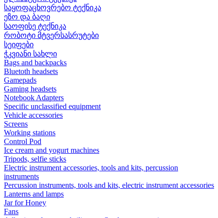
საყოფაცხოვრებო ტექნიკა
ეზო და ბაღი
საოფისე ტექნიკა
რობოტი მტვერსასრუტები
სეიფები
ჭკვიანი სახლი
Bags and backpacks
Bluetoth headsets
Gamepads
Gaming headsets
Notebook Adapters
Specific unclassified equipment
Vehicle accessories
Screens
Working stations
Control Pod
Ice cream and yogurt machines
Tripods, selfie sticks
Electric instrument accessories, tools and kits, percussion
instruments
Percussion instruments, tools and kits, electric instrument accessories
Lanterns and lamps
Jar for Honey
Fans