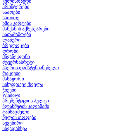
ველისოპედი
პრინტერები
საათები
სათითე
ხმის კარტები
მანქანის აქსესუარები
სათამაშოები
ლაზერი
ბრელოკები
დრონი
მწვანე ფონი
მტვერსასრუტი
ჰაერის დამატენიანებელი
რაციები
მასაჟორი
სისუფთავე მოვლა
ჭიქები
Windows
პრეზენტაციის პულტი
პლანშეტის კალამამი
ტანსაცმელი
წყლის თოფები
სუვენირი
სხვადასხვა