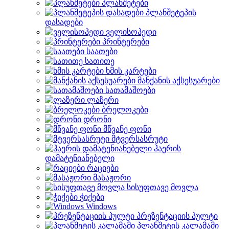
პლანშეტები
პლანშეტეპის
დასადები
ველისოპედი
პრინტერები
საათები
სათითე
ხმის კარტები
მანქანის აქსესუარები
სათამაშოები
ლაზერი
ბრელოკები
დრონი
მწვანე ფონი
მტვერსასრუტი
ჰაერის
დამატენიანებელი
რაციები
მასაჟორი
სისუფთავე მოვლა
ჭიქები
Windows
პრეზენტაციის პულტი
პლანშეტის კალამამი