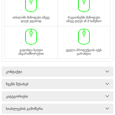
თბილიში მიწოდება იმევე
რეგიონებში მიწოდება
დღეს უფასოდ
იმავე დღეს ან 3 სამუშაო
დღეს უფასოდ
გადახდა ნაღდი
ყველა პროდუქციას აქვს
ანგარიშწორებით
გარანტია
ადგილზე ან
გადმორიცხვით
ᲙᲝᲜᲢᲐᲥᲢᲘ
ᲩᲕᲔᲜᲡ ᲨᲔᲡᲐᲮᲔᲑ
ᲙᲐᲢᲔᲒᲝᲠᲘᲔᲑᲘ
ᲡᲘᲐᲮᲚᲔᲔᲑᲘᲡ ᲒᲐᲛᲝᲬᲔᲠᲐ