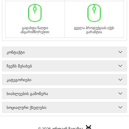
გადახდა ნაღდი
ყველა პროდუქციას აქვს
ანგარიშწორებით
გარანტია
ადგილზე ან
გადმორიცხვით
ᲙᲝᲜᲢᲐᲥᲢᲘ
ᲩᲕᲔᲜᲡ ᲨᲔᲡᲐᲮᲔᲑ
ᲙᲐᲢᲔᲒᲝᲠᲘᲔᲑᲘ
ᲡᲘᲐᲮᲚᲔᲔᲑᲘᲡ ᲒᲐᲛᲝᲬᲔᲠᲐ
ᲡᲝᲪᲘᲐᲚᲣᲠᲘ ᲥᲡᲔᲚᲔᲑᲘ:
© 2026
ონლაინ მაღაზია