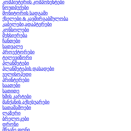
კომპიუტერის კომპონენტები
ნოუთბუქები
მონიტორის სადგამი
ქსელები & კავშირგაბმულობა
კაბელები,ადაპტერები
კონსოლები
მეხსიერება
ჩანთები
სათვალე
პროექტორები
ტელევიზორი
პლანშეტები
პლანშეტეპის დასადები
ველისოპედი
პრინტერები
საათები
სათითე
ხმის კარტები
მანქანის აქსესუარები
სათამაშოები
ლაზერი
ბრელოკები
დრონი
მწვანე ფონი