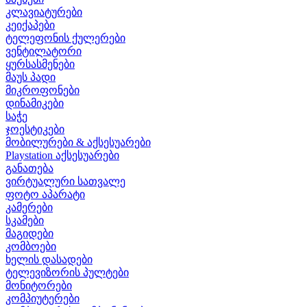
კლავიატურები
კეიქაპები
ტელეფონის ქულერები
ვენტილატორი
ყურსასმენები
მაუს პადი
მიკროფონები
დინამიკები
საჭე
ჯოესტიკები
მობილურები & აქსესუარები
Playstation აქსესუარები
განათება
ვირტუალური სათვალე
ფოტო აპარატი
კამერები
სკამები
მაგიდები
კომბოები
ხელის დასადები
ტელევიზორის პულტები
მონიტორები
კომპიუტერები