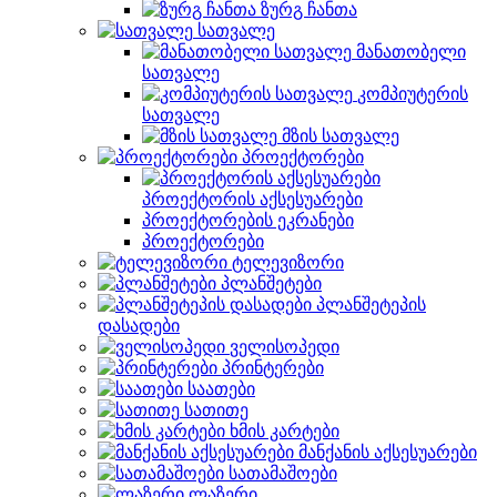
ზურგ ჩანთა
სათვალე
მანათობელი
სათვალე
კომპიუტერის
სათვალე
მზის სათვალე
პროექტორები
პროექტორის აქსესუარები
პროექტორების ეკრანები
პროექტორები
ტელევიზორი
პლანშეტები
პლანშეტეპის
დასადები
ველისოპედი
პრინტერები
საათები
სათითე
ხმის კარტები
მანქანის აქსესუარები
სათამაშოები
ლაზერი