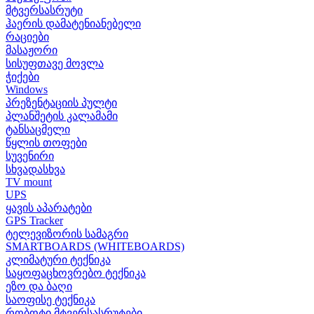
მტვერსასრუტი
ჰაერის დამატენიანებელი
რაციები
მასაჟორი
სისუფთავე მოვლა
ჭიქები
Windows
პრეზენტაციის პულტი
პლანშეტის კალამამი
ტანსაცმელი
წყლის თოფები
სუვენირი
სხვადასხვა
TV mount
UPS
ყავის აპარატები
GPS Tracker
ტელევიზორის სამაგრი
SMARTBOARDS (WHITEBOARDS)
კლიმატური ტექნიკა
საყოფაცხოვრებო ტექნიკა
ეზო და ბაღი
საოფისე ტექნიკა
რობოტი მტვერსასრუტები