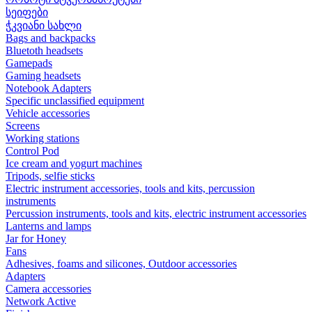
სეიფები
ჭკვიანი სახლი
Bags and backpacks
Bluetoth headsets
Gamepads
Gaming headsets
Notebook Adapters
Specific unclassified equipment
Vehicle accessories
Screens
Working stations
Control Pod
Ice cream and yogurt machines
Tripods, selfie sticks
Electric instrument accessories, tools and kits, percussion
instruments
Percussion instruments, tools and kits, electric instrument accessories
Lanterns and lamps
Jar for Honey
Fans
Adhesives, foams and silicones, Outdoor accessories
Adapters
Camera accessories
Network Active